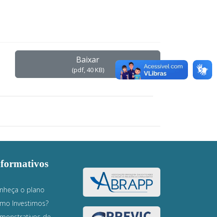
Baixar
(
pdf,
40 KB
)
nformativos
nheça o plano
mo Investimos?
monstrativos de