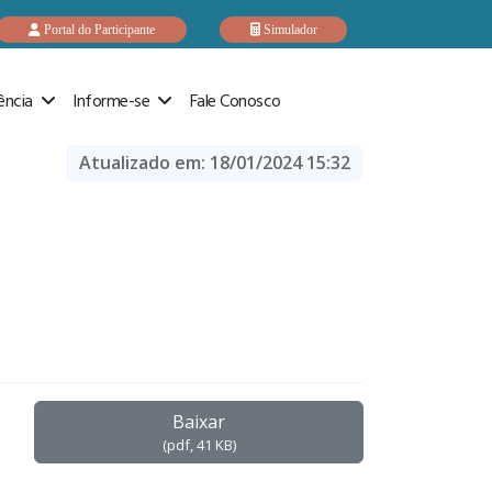
Portal do Participante
Simulador
ência
Informe-se
Fale Conosco
Atualizado em:
18/01/2024 15:32
Baixar
(
pdf,
41 KB
)