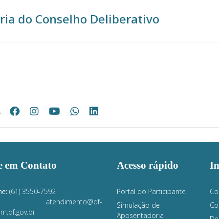
ria do Conselho Deliberativo
s
e em Contato
Acesso rápido
I
ne:
(61) 3550-7592
Portal do Participante
Co
atendimento@df-
Simulação de
Co
m.df.gov.br
Aposentadoria
De