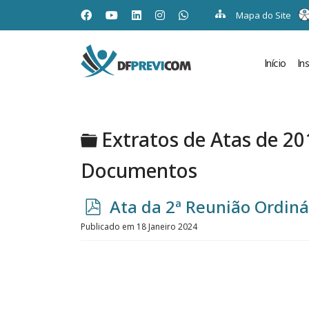
Mapa do Site
Início
In
Pasta
Extratos de Atas de 20
Documentos
p
Ata da 2ª Reunião Ordiná
d
Publicado em 18 Janeiro 2024
f