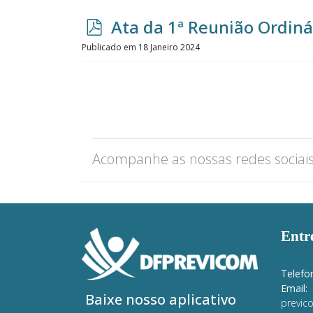
p
Ata da 1ª Reunião Ordiná
d
Publicado em 18 Janeiro 2024
f
Acompanhe as nossas redes sociai
Entr
Telefo
Email:
Baixe nosso aplicativo
previco